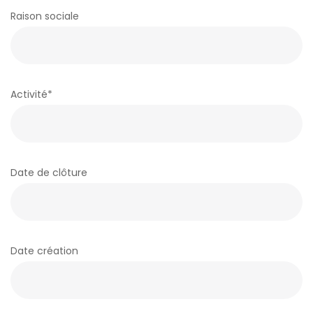
C
Raison sociale
T
Activité*
C
Date de clôture
A
Date création
B