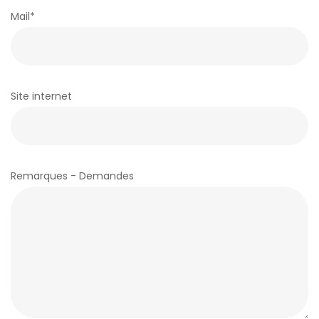
E
Mail*
X
Site internet
P
Remarques - Demandes
E