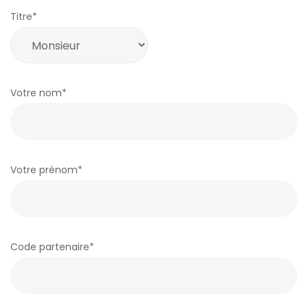
O
Titre*
N
Votre nom*
T
Votre prénom*
A
Code partenaire*