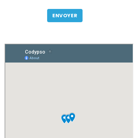
R
T
I
S
E