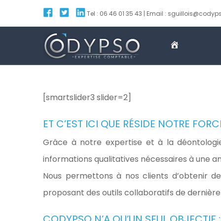
S
Tel : 06 46 01 35 43 | Email : sguillois@codyps
k
i
P
p
r
t
N
é
o
c
s
[smartslider3 slider=2]
o
e
n
ET C’EST ICI QUE RÉSIDE NOTRE FORCE
n
t
Grâce à notre expertise et à la déontolog
t
e
informations qualitatives nécessaires à une an
a
n
Nous permettons à nos clients d’obtenir de
t
t
proposant des outils collaboratifs de dernière
i
o
CODYPSO N’A QU’UN SEUL OBJECTIF :