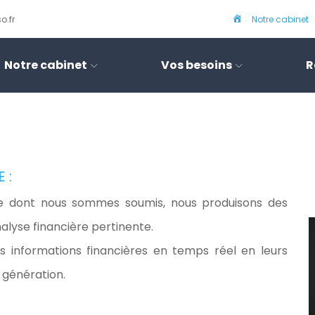
P
o.fr
Notre cabinet
r
é
Notre cabinet
Vos besoins
R
s
e
n
t
a
t
 :
i
o
ie dont nous sommes soumis, nous produisons des
n
alyse financière pertinente.
s informations financières en temps réel en leurs
 génération.